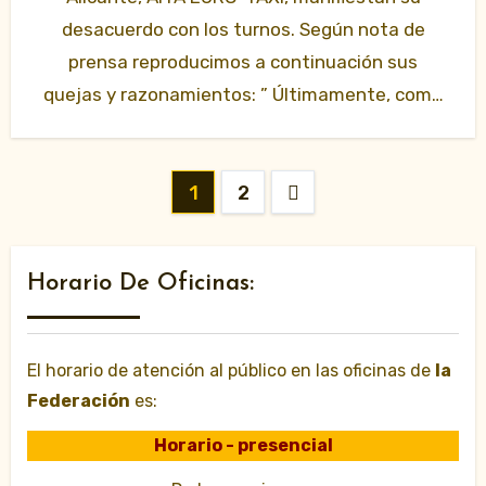
desacuerdo con los turnos. Según nota de
prensa reproducimos a continuación sus
quejas y razonamientos: ” Últimamente, como
ustedes saben…
Paginación
1
2
de
entradas
Horario De Oficinas:
El horario de atención al público en las oficinas de
la
Federación
es:
Horario - presencial