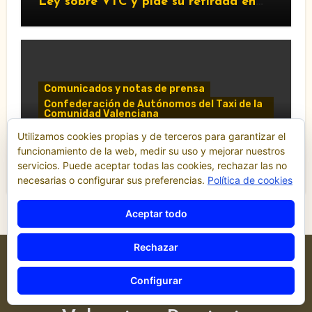
Ley sobre VTC y pide su retirada en
Les Corts
Comunicados y notas de prensa
Confederación de Autónomos del Taxi de la
Comunidad Valenciana
Utilizamos cookies propias y de terceros para garantizar el
«La CTACV carga contra el nuevo
funcionamiento de la web, medir su uso y mejorar nuestros
Decreto Ley y acusa al Consell de
servicios. Puede aceptar todas las cookies, rechazar las no
favorecer a las VTC»
necesarias o configurar sus preferencias.
Política de cookies
Aceptar todo
Rechazar
Configurar
Federación Sindical del Taxi de