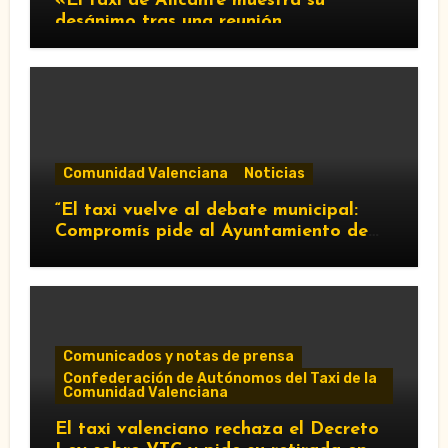
«El taxi de Alicante muestra su
desánimo tras una reunión
“infructuosa” con la Conselleria por el
Decreto Ley 5/2026»
Comunidad Valenciana
Noticias
“El taxi vuelve al debate municipal:
Compromís pide al Ayuntamiento de
València que respalde al sector y
reclame cambios en la regulación de
las VTC.”
Comunicados y notas de prensa
Confederación de Autónomos del Taxi de la
Comunidad Valenciana
El taxi valenciano rechaza el Decreto