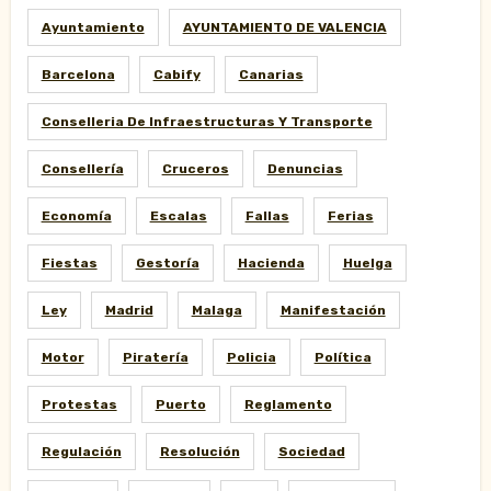
Ayuntamiento
AYUNTAMIENTO DE VALENCIA
Barcelona
Cabify
Canarias
Conselleria De Infraestructuras Y Transporte
Consellería
Cruceros
Denuncias
Economía
Escalas
Fallas
Ferias
Fiestas
Gestoría
Hacienda
Huelga
Ley
Madrid
Malaga
Manifestación
Motor
Piratería
Policia
Política
Protestas
Puerto
Reglamento
Regulación
Resolución
Sociedad