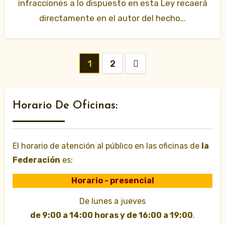
infracciones a lo dispuesto en esta Ley recaerá
directamente en el autor del hecho…
Paginación
1
2
de
entradas
Horario De Oficinas:
El horario de atención al público en las oficinas de
la
Federación
es:
Horario - presencial
De lunes a jueves
de 9:00 a 14:00 horas y de 16:00 a 19:00
.