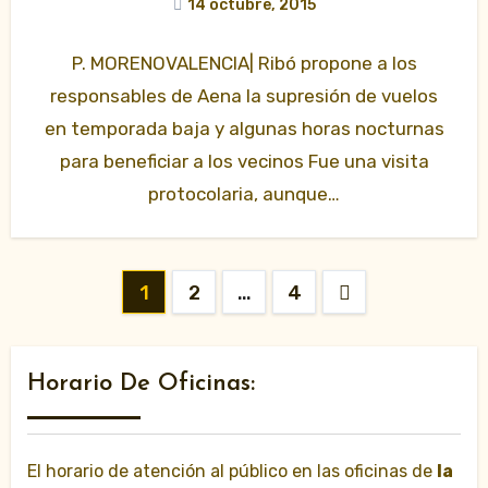
14 octubre, 2015
P. MORENOVALENCIA| Ribó propone a los
responsables de Aena la supresión de vuelos
en temporada baja y algunas horas nocturnas
para beneficiar a los vecinos Fue una visita
protocolaria, aunque…
Paginación
1
2
…
4
de
entradas
Horario De Oficinas:
El horario de atención al público en las oficinas de
la