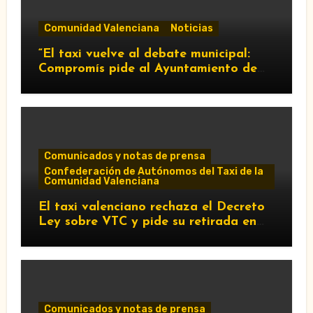
Comunidad Valenciana
Noticias
“El taxi vuelve al debate municipal:
Compromís pide al Ayuntamiento de
València que respalde al sector y
reclame cambios en la regulación de
las VTC.”
Comunicados y notas de prensa
Confederación de Autónomos del Taxi de la
Comunidad Valenciana
El taxi valenciano rechaza el Decreto
Ley sobre VTC y pide su retirada en
Les Corts
Comunicados y notas de prensa