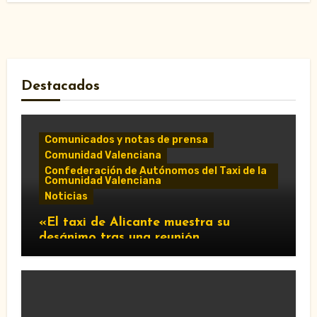
Destacados
Comunicados y notas de prensa
Comunidad Valenciana
Confederación de Autónomos del Taxi de la
Comunidad Valenciana
Noticias
«El taxi de Alicante muestra su
desánimo tras una reunión
“infructuosa” con la Conselleria por el
Decreto Ley 5/2026»