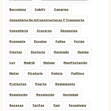
Barcelona
Cabify
Canarias
Conselleria De Infraestructuras Y Transporte
Consellería
Cruceros
Denuncias
Economía
Escalas
Fallas
Ferias
Fiestas
Gestoría
Hacienda
Huelga
Ley
Madrid
Malaga
Manifestación
Motor
Piratería
Policia
Política
Protestas
Puerto
Reglamento
Regulación
Resolución
Sociedad
Sucesos
Tarifas
Taxi
Tecnologia