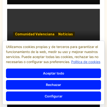
“infructuosa” con la Conselleria por el
Decreto Ley 5/2026»
Comunidad Valenciana
Noticias
“El taxi vuelve al debate municipal:
Utilizamos cookies propias y de terceros para garantizar el
Compromís pide al Ayuntamiento de
funcionamiento de la web, medir su uso y mejorar nuestros
València que respalde al sector y
servicios. Puede aceptar todas las cookies, rechazar las no
reclame cambios en la regulación de
necesarias o configurar sus preferencias.
Política de cookies
las VTC.”
Aceptar todo
Comunicados y notas de prensa
Confederación de Autónomos del Taxi de la
Rechazar
Comunidad Valenciana
El taxi valenciano rechaza el Decreto
Configurar
Ley sobre VTC y pide su retirada en
Les Corts