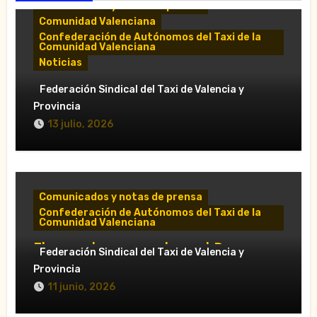
Comunicados y notas de prensa
Comunidad Valenciana
Confederación de Autónomos del Taxi de la
Comunidad Valenciana
Noticias
«El taxi de Alicante muestra su
Federación Sindical del Taxi de Valencia y
desánimo tras una reunión “infructuosa”
Provincia
con la Conselleria por el Decreto Ley
13 julio, 2026
5/2026»
Comunicados y notas de prensa
Confederación de Autónomos del Taxi de la
Comunidad Valenciana
El taxi valenciano rechaza el Decreto
Federación Sindical del Taxi de Valencia y
Ley sobre VTC y pide su retirada en Les
Provincia
Corts
11 junio, 2026