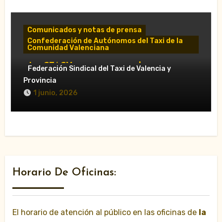
Comunicados y notas de prensa
Confederación de Autónomos del Taxi de la
Comunidad Valenciana
«La CTACV carga contra el nuevo
Federación Sindical del Taxi de Valencia y
Decreto Ley y acusa al Consell de
Provincia
favorecer a las VTC»
1 junio, 2026
Horario De Oficinas:
El horario de atención al público en las oficinas de
la