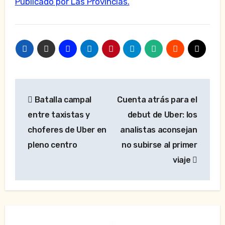
Publicado por Las Provincias.
Navegación
Batalla campal
Cuenta atrás para el
de
entre taxistas y
debut de Uber: los
entradas
choferes de Uber en
analistas aconsejan
pleno centro
no subirse al primer
viaje