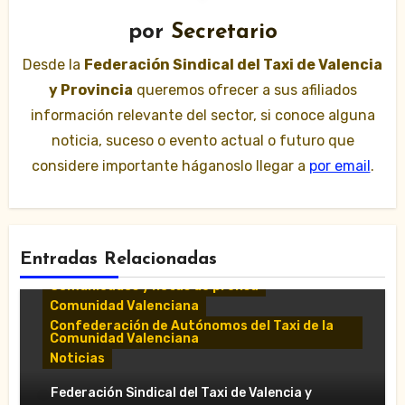
por
Secretario
Desde la
Federación Sindical del Taxi de Valencia
y Provincia
queremos ofrecer a sus afiliados
información relevante del sector, si conoce alguna
noticia, suceso o evento actual o futuro que
considere importante háganoslo llegar a
por email
.
Entradas Relacionadas
Comunicados y notas de prensa
Comunidad Valenciana
Confederación de Autónomos del Taxi de la
Comunidad Valenciana
Noticias
«El taxi de Alicante muestra su
Federación Sindical del Taxi de Valencia y