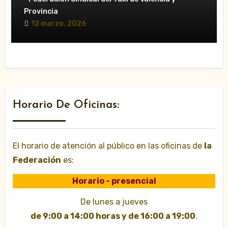
durante las Fallas»
Provincia
12 marzo, 2026
Horario De Oficinas:
El horario de atención al público en las oficinas de
la
Federación
es:
Horario - presencial
De lunes a jueves
de 9:00 a 14:00 horas y de 16:00 a 19:00
.