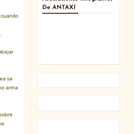
De ANTAXI
, cuando
.
abajar
lea se
omo arma
 sobre
se