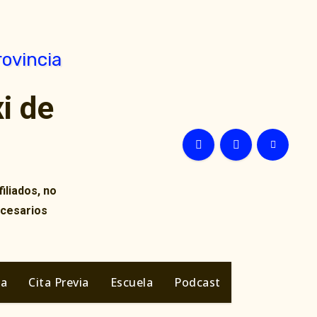
i de
iliados, no
ecesarios
ia
Cita Previa
Escuela
Podcast