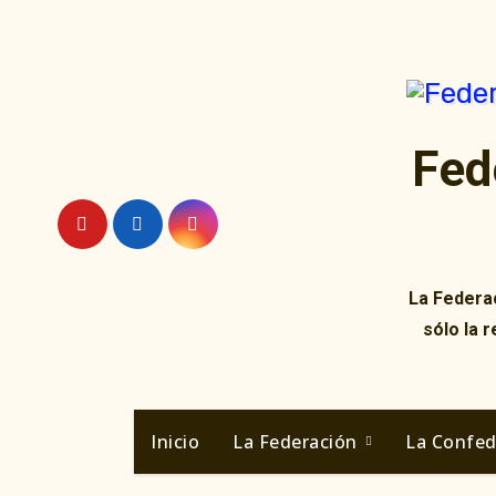
Ir
al
contenido
Fed
La Federac
sólo la 
Inicio
La Federación
La Confe