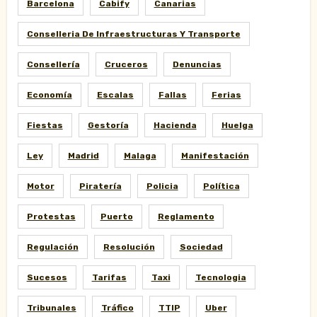
Barcelona
Cabify
Canarias
Conselleria De Infraestructuras Y Transporte
Consellería
Cruceros
Denuncias
Economía
Escalas
Fallas
Ferias
Fiestas
Gestoría
Hacienda
Huelga
Ley
Madrid
Malaga
Manifestación
Motor
Piratería
Policia
Política
Protestas
Puerto
Reglamento
Regulación
Resolución
Sociedad
Sucesos
Tarifas
Taxi
Tecnologia
Tribunales
Tráfico
TTIP
Uber