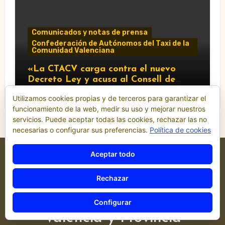
Comunicados y notas de prensa
Confederación de Autónomos del Taxi de la
Comunidad Valenciana
«La CTACV carga contra el nuevo
Decreto Ley y acusa al Consell de
favorecer a las VTC»
Utilizamos cookies propias y de terceros para garantizar el
funcionamiento de la web, medir su uso y mejorar nuestros
servicios. Puede aceptar todas las cookies, rechazar las no
necesarias o configurar sus preferencias.
Política de cookies
Aceptar todo
Rechazar
Federación Sindical del Taxi de
Configurar
Valencia y Provincia