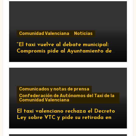
Comunidad Valenciana
Noticias
“El taxi vuelve al debate municipal:
Compromís pide al Ayuntamiento de
València que respalde al sector y
reclame cambios en la regulación de
las VTC.”
Comunicados y notas de prensa
Confederación de Autónomos del Taxi de la
Comunidad Valenciana
El taxi valenciano rechaza el Decreto
Ley sobre VTC y pide su retirada en
Les Corts