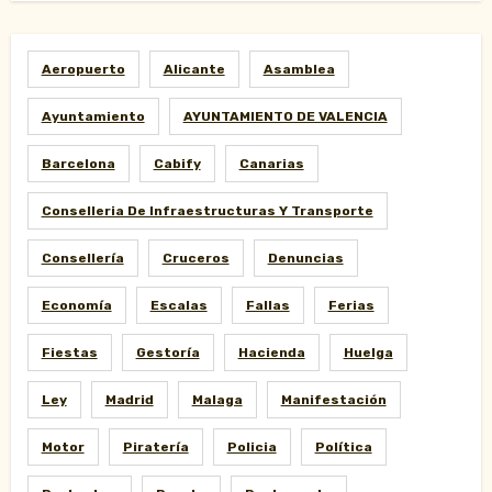
Aeropuerto
Alicante
Asamblea
Ayuntamiento
AYUNTAMIENTO DE VALENCIA
Barcelona
Cabify
Canarias
Conselleria De Infraestructuras Y Transporte
Consellería
Cruceros
Denuncias
Economía
Escalas
Fallas
Ferias
Fiestas
Gestoría
Hacienda
Huelga
Ley
Madrid
Malaga
Manifestación
Motor
Piratería
Policia
Política