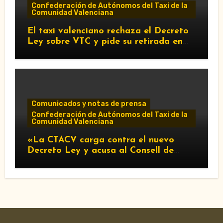
Confederación de Autónomos del Taxi de la
Comunidad Valenciana
El taxi valenciano rechaza el Decreto
Ley sobre VTC y pide su retirada en
Les Corts
Comunicados y notas de prensa
Confederación de Autónomos del Taxi de la
Comunidad Valenciana
«La CTACV carga contra el nuevo
Decreto Ley y acusa al Consell de
favorecer a las VTC»