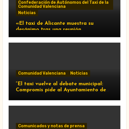
Confederación de Autónomos del Taxi de la
Comunidad Valenciana
Noticias
«El taxi de Alicante muestra su
desánimo tras una reunión
“infructuosa” con la Conselleria por el
Decreto Ley 5/2026»
Comunidad Valenciana
Noticias
“El taxi vuelve al debate municipal:
Compromís pide al Ayuntamiento de
València que respalde al sector y
reclame cambios en la regulación de
las VTC.”
Comunicados y notas de prensa