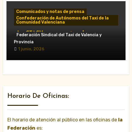
Comunicados y notas de prensa
Confederación de Autónomos del Taxi de la
Comunidad Valenciana
«La CTACV carga contra el nuevo
Federación Sindical del Taxi de Valencia y
Decreto Ley y acusa al Consell de
Provincia
favorecer a las VTC»
1 junio, 2026
Horario De Oficinas:
El horario de atención al público en las oficinas de
la
Federación
es: