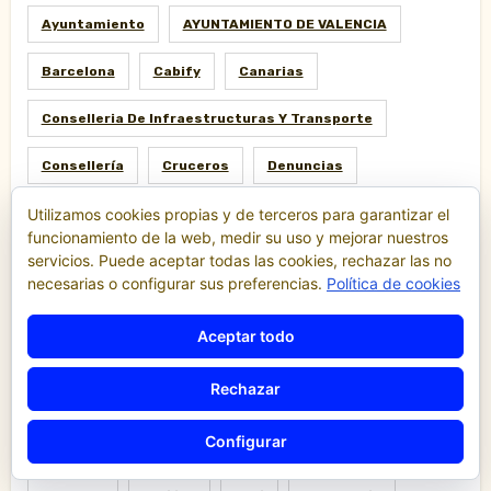
Ayuntamiento
AYUNTAMIENTO DE VALENCIA
Barcelona
Cabify
Canarias
Conselleria De Infraestructuras Y Transporte
Consellería
Cruceros
Denuncias
Utilizamos cookies propias y de terceros para garantizar el
Economía
Escalas
Fallas
Ferias
funcionamiento de la web, medir su uso y mejorar nuestros
servicios. Puede aceptar todas las cookies, rechazar las no
Fiestas
Gestoría
Hacienda
Huelga
necesarias o configurar sus preferencias.
Política de cookies
Ley
Madrid
Malaga
Manifestación
Aceptar todo
Motor
Piratería
Policia
Política
Rechazar
Protestas
Puerto
Reglamento
Configurar
Regulación
Resolución
Sociedad