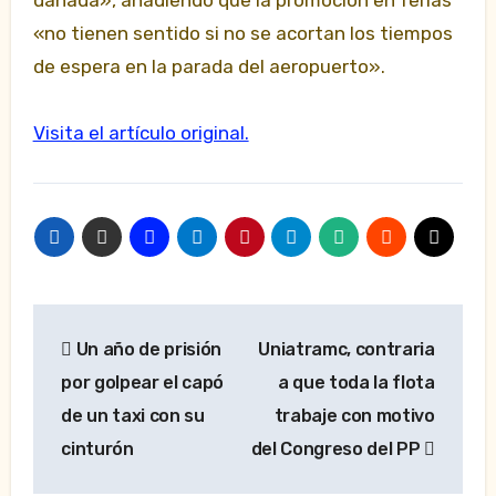
dañada», añadiendo que la promoción en ferias
«no tienen sentido si no se acortan los tiempos
de espera en la parada del aeropuerto».
Visita el artículo original.
Navegación
Un año de prisión
Uniatramc, contraria
de
por golpear el capó
a que toda la flota
entradas
de un taxi con su
trabaje con motivo
cinturón
del Congreso del PP