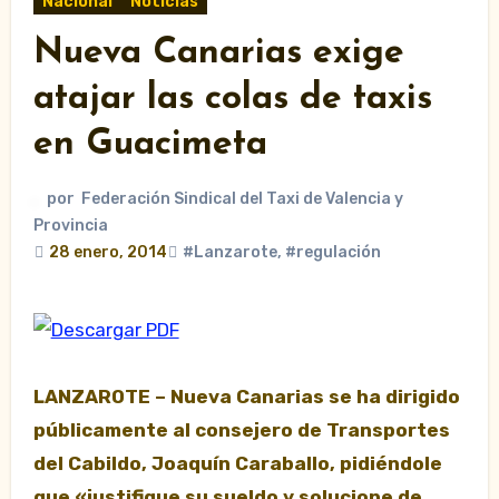
Nacional
Noticias
Nueva Canarias exige
atajar las colas de taxis
en Guacimeta
por
Federación Sindical del Taxi de Valencia y
Provincia
28 enero, 2014
#Lanzarote
,
#regulación
LANZAROTE – Nueva Canarias se ha dirigido
públicamente al consejero de Transportes
del Cabildo, Joaquín Caraballo, pidiéndole
que «justifique su sueldo y solucione de