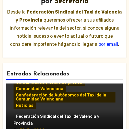
por
Secretario
Desde la
Federación Sindical del Taxi de Valencia
y Provincia
queremos ofrecer a sus afiliados
información relevante del sector, si conoce alguna
noticia, suceso o evento actual o futuro que
considere importante háganoslo llegar a
por email
.
Entradas Relacionadas
Comunicados y notas de prensa
Comunidad Valenciana
Confederación de Autónomos del Taxi de la
Comunidad Valenciana
Noticias
«El taxi de Alicante muestra su
Federación Sindical del Taxi de Valencia y
desánimo tras una reunión “infructuosa”
Provincia
con la Conselleria por el Decreto Ley