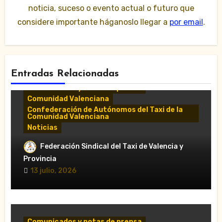
noticia, suceso o evento actual o futuro que
considere importante háganoslo llegar a
por email
.
Entradas Relacionadas
Comunicados y notas de prensa
Comunidad Valenciana
Confederación de Autónomos del Taxi de la
Comunidad Valenciana
Noticias
«El taxi de Alicante muestra su
Federación Sindical del Taxi de Valencia y
desánimo tras una reunión “infructuosa”
Provincia
con la Conselleria por el Decreto Ley
13 julio, 2026
5/2026»
Comunicados y notas de prensa