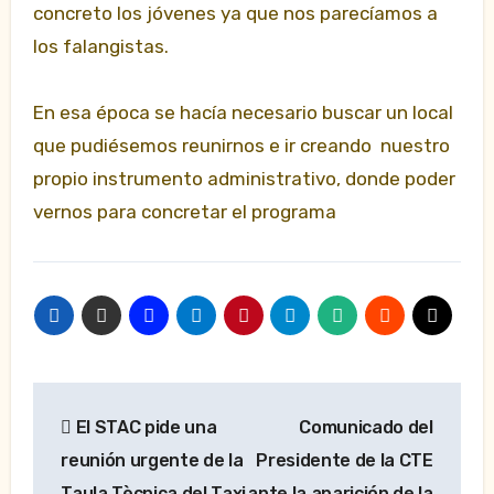
concreto los jóvenes ya que nos parecíamos a
los falangistas.
En esa época se hacía necesario buscar un local
que pudiésemos reunirnos e ir creando nuestro
propio instrumento administrativo, donde poder
vernos para concretar el programa
Navegación
El STAC pide una
Comunicado del
de
reunión urgente de la
Presidente de la CTE
entradas
Taula Tècnica del Taxi
ante la aparición de la