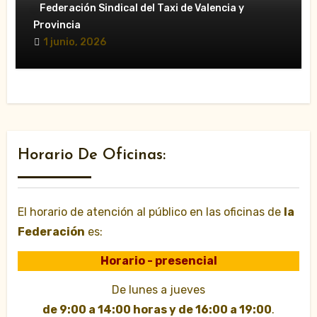
«La CTACV carga contra el nuevo
Federación Sindical del Taxi de Valencia y
Decreto Ley y acusa al Consell de
Provincia
favorecer a las VTC»
1 junio, 2026
Horario De Oficinas:
El horario de atención al público en las oficinas de
la
Federación
es:
Horario - presencial
De lunes a jueves
de 9:00 a 14:00 horas y de 16:00 a 19:00
.