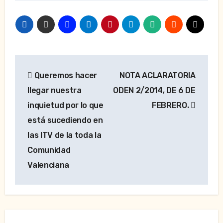
Navegación
Queremos hacer
NOTA ACLARATORIA
de
llegar nuestra
ODEN 2/2014, DE 6 DE
entradas
inquietud por lo que
FEBRERO.
está sucediendo en
las ITV de la toda la
Comunidad
Valenciana