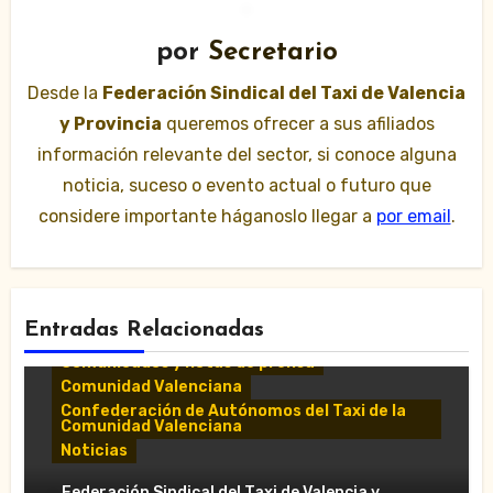
por
Secretario
Desde la
Federación Sindical del Taxi de Valencia
y Provincia
queremos ofrecer a sus afiliados
información relevante del sector, si conoce alguna
noticia, suceso o evento actual o futuro que
considere importante háganoslo llegar a
por email
.
Entradas Relacionadas
Comunicados y notas de prensa
Comunidad Valenciana
Confederación de Autónomos del Taxi de la
Comunidad Valenciana
Noticias
«El taxi de Alicante muestra su
Federación Sindical del Taxi de Valencia y