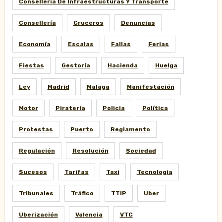
Conselleria De Infraestructuras Y Transporte
Consellería
Cruceros
Denuncias
Economía
Escalas
Fallas
Ferias
Fiestas
Gestoría
Hacienda
Huelga
Ley
Madrid
Malaga
Manifestación
Motor
Piratería
Policia
Política
Protestas
Puerto
Reglamento
Regulación
Resolución
Sociedad
Sucesos
Tarifas
Taxi
Tecnologia
Tribunales
Tráfico
TTIP
Uber
Uberización
Valencia
VTC