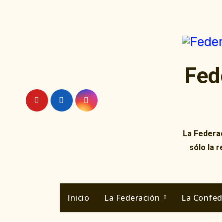
Ir
al
contenido
Fed
La Federac
sólo la 
Inicio
La Federación
La Confe