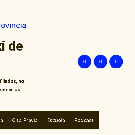
i de
iliados, no
ecesarios
ia
Cita Previa
Escuela
Podcast