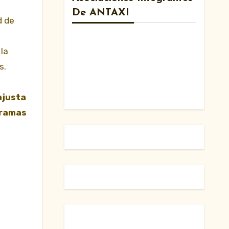
De ANTAXI
d de
la
s.
ajusta
gramas