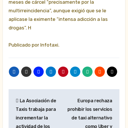
meses de cárcel “precisamente por la
multirreincidencia”, aunque exigió que se le
aplicase la eximente “intensa adicción a las
drogas”. H
Publicado por Infotaxi.
Navegación
La Asociación de
Europa rechaza
de
Taxis trabaja para
prohibir los servicios
entradas
incrementar la
de taxi alternativo
actividad de los
como Uber y