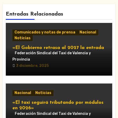
Entradas Relacionadas
Comunicados y notas de prensa
Nacional
Noticias
«El Gobierno retrasa al 2027 la entrada
en vigor de ‘Verifactu’, la nueva
Federación Sindical del Taxi de Valencia y
normativa de facturación electrónica»
Provincia
3 diciembre, 2025
Nacional
Noticias
«El taxi seguirá tributando por módulos
en 2026»
Federación Sindical del Taxi de Valencia y