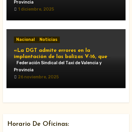
Provincia
1 diciembre, 2025
Nacional
Noticias
«La DGT admite errores en la
implantación de las balizas V-16, que
serán obligatorias en 2026»
Federación Sindical del Taxi de Valencia y
Provincia
26 noviembre, 2025
Horario De Oficinas: