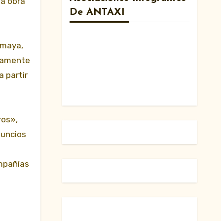
ta obra
De ANTAXI
Amaya,
icamente
a partir
ros»,
nuncios
mpañías