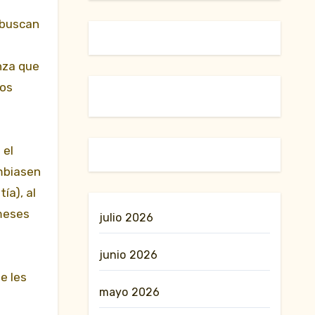
 buscan
nza que
los
 el
mbiasen
ía), al
 meses
julio 2026
junio 2026
e les
mayo 2026