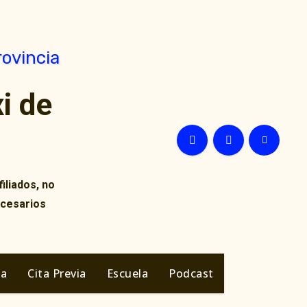
i de
iliados, no
ecesarios
ia
Cita Previa
Escuela
Podcast