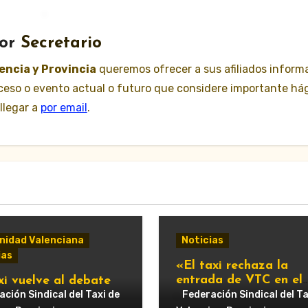
or
Secretario
lencia y Provincia
queremos ofrecer a sus afiliados inform
suceso o evento actual o futuro que considere importante há
llegar a
por email
.
idad Valenciana
Noticias
ias
«El taxi rechaza la
entrada de VTC en el
xi vuelve al debate
servicio urbano y advi
ipal: Compromís pide
ción Sindical del Taxi de
Federación Sindical del Ta