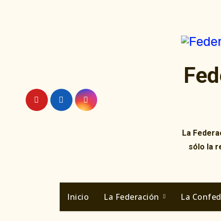
Ir
al
contenido
Fed
La Federac
sólo la 
Inicio
La Federación
La Confe