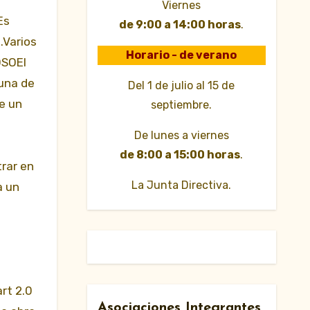
Viernes
Es
de 9:00 a 14:00 horas
.
.Varios
Horario - de verano
OSOEl
 una de
Del 1 de julio al 15 de
de un
septiembre.
De lunes a viernes
de 8:00 a 15:00 horas
.
trar en
La Junta Directiva.
a un
rt 2.0
Asociaciones Integrantes