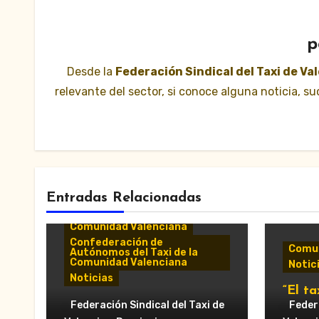
p
Desde la
Federación Sindical del Taxi de Va
relevante del sector, si conoce alguna noticia, 
Entradas Relacionadas
Comunicados y notas de
prensa
Comunidad Valenciana
Confederación de
Comun
Autónomos del Taxi de la
Comunidad Valenciana
Notic
Noticias
“El ta
«El taxi de Alicante
Federación Sindical del Taxi de
munic
Federa