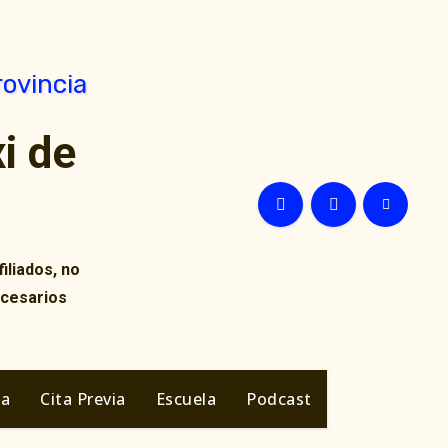
i de
iliados, no
ecesarios
ia
Cita Previa
Escuela
Podcast