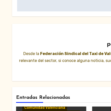
entradas
p
Desde la
Federación Sindical del Taxi de Va
relevante del sector, si conoce alguna noticia, 
Entradas Relacionadas
Comunicados y notas de
prensa
Comunidad Valenciana