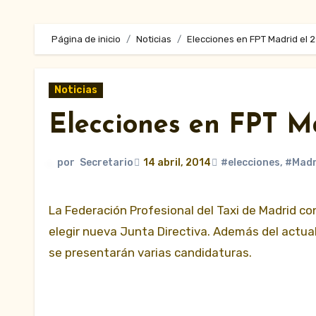
Página de inicio
Noticias
Elecciones en FPT Madrid el 2
Noticias
Elecciones en FPT Ma
por
Secretario
14 abril, 2014
#elecciones
,
#Madr
La Federación Profesional del Taxi de Madrid convoca a sus asociados a las urnas elpróximo 29 de abril para
elegir nueva Junta Directiva. Además del actual
se presentarán varias candidaturas.