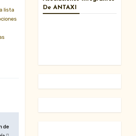
De ANTAXI
 lista
pciones
as
n de
gía