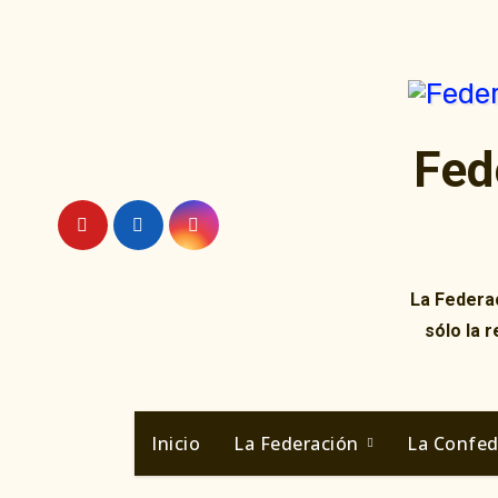
Ir
al
contenido
Fed
La Federac
sólo la 
Inicio
La Federación
La Confe