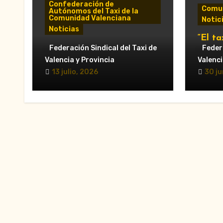
Confederación de
Comun
Autónomos del Taxi de la
Comunidad Valenciana
Notic
Noticias
“El ta
«El taxi de Alicante
Federación Sindical del Taxi de
munic
Federa
muestra su desánimo tras
al Ay
Valencia y Provincia
Valenci
una reunión “infructuosa”
Valèn
13 julio, 2026
30 ju
con la Conselleria por el
secto
Decreto Ley 5/2026»
en la 
VTC.”