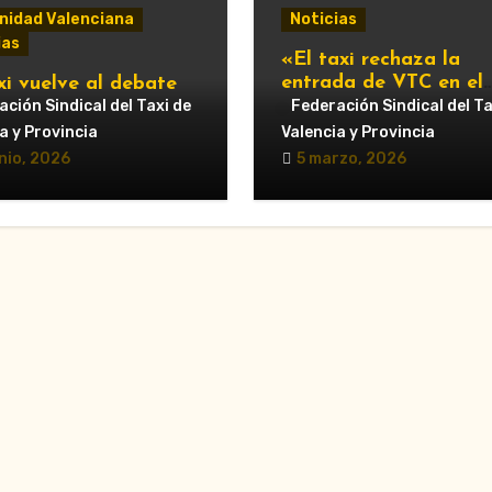
idad Valenciana
Noticias
ias
«El taxi rechaza la
entrada de VTC en el
xi vuelve al debate
servicio urbano y advi
ipal: Compromís pide
ción Sindical del Taxi de
Federación Sindical del Ta
de nuevas movilizacio
untamiento de
a y Provincia
Valencia y Provincia
cia que respalde al
nio, 2026
5 marzo, 2026
r y reclame cambios
regulación de las