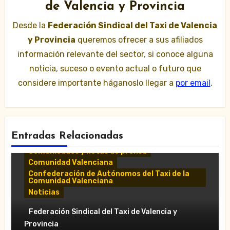
de Valencia y Provincia
Desde la
Federación Sindical del Taxi de Valencia
y Provincia
queremos ofrecer a sus afiliados
información relevante del sector, si conoce alguna
noticia, suceso o evento actual o futuro que
considere importante háganoslo llegar a
por email
.
Entradas Relacionadas
Comunicados y notas de prensa
Comunidad Valenciana
Confederación de Autónomos del Taxi de la
Comunidad Valenciana
Noticias
«El taxi de Alicante muestra su
Federación Sindical del Taxi de Valencia y
desánimo tras una reunión “infructuosa”
Provincia