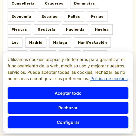
Consellería
Cruceros
Denuncias
Economía
Escalas
Fallas
Ferias
Fiestas
Gestoría
Hacienda
Huelga
Ley
Madrid
Malaga
Manifestación
Motor
Piratería
Policia
Política
Utilizamos cookies propias y de terceros para garantizar el
funcionamiento de la web, medir su uso y mejorar nuestros
Protestas
Puerto
Reglamento
servicios. Puede aceptar todas las cookies, rechazar las no
necesarias o configurar sus preferencias.
Política de cookies
Regulación
Resolución
Sociedad
Aceptar todo
Sucesos
Tarifas
Taxi
Tecnologia
Rechazar
Tribunales
Tráfico
TTIP
Uber
Uberización
Valencia
VTC
Configurar