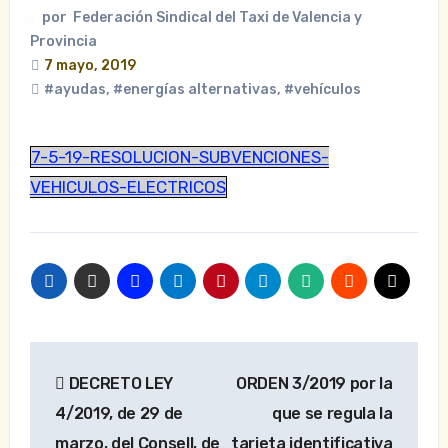
por
Federación Sindical del Taxi de Valencia y
Provincia
7 mayo, 2019
#ayudas
,
#energías alternativas
,
#vehículos
7-5-19-RESOLUCION-SUBVENCIONES-
VEHICULOS-ELECTRICOS
Navegación
DECRETO LEY
ORDEN 3/2019 por la
de
4/2019, de 29 de
que se regula la
entradas
marzo, del Consell, de
tarjeta identificativa