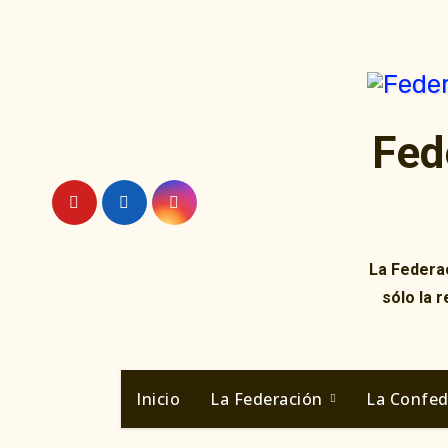
Ir
al
contenido
Fed
La Federac
sólo la 
Inicio
La Federación
La Confe