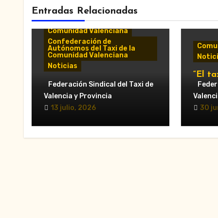
Entradas Relacionadas
Comunicados y notas de
prensa
Comunidad Valenciana
Confederación de
Comun
Autónomos del Taxi de la
Comunidad Valenciana
Notic
Noticias
“El ta
«El taxi de Alicante
Federación Sindical del Taxi de
munic
Federa
muestra su desánimo tras
al Ay
Valencia y Provincia
Valenci
una reunión “infructuosa”
Valèn
13 julio, 2026
30 ju
con la Conselleria por el
secto
Decreto Ley 5/2026»
en la 
VTC.”