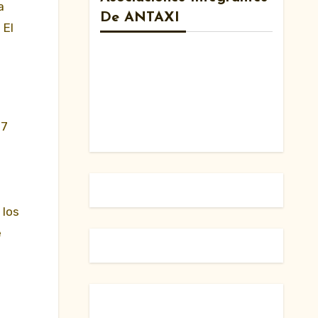
a
De ANTAXI
. El
77
 los
e