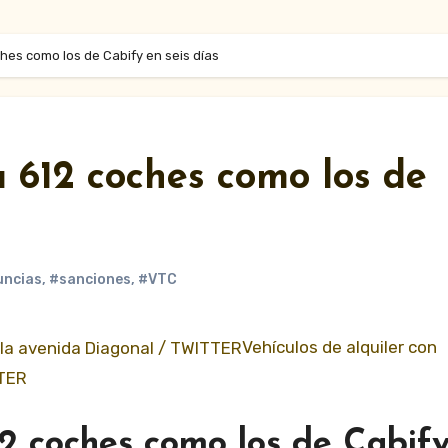
hes como los de Cabify en seis días
 612 coches como los de
ncias
,
#sanciones
,
#VTC
Vehículos de alquiler con
TTER
12 coches como los de Cabif