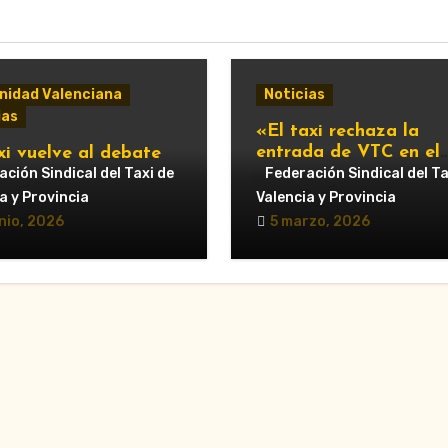
idad Valenciana
Noticias
ias
«El taxi rechaza la
entrada de VTC en el
xi vuelve al debate
servicio urbano y advi
ipal: Compromís pide
ción Sindical del Taxi de
Federación Sindical del Ta
de nuevas movilizacio
untamiento de
a y Provincia
Valencia y Provincia
cia que respalde al
nio, 2026
5 marzo, 2026
r y reclame cambios
regulación de las