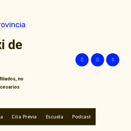
i de
iliados, no
ecesarios
ia
Cita Previa
Escuela
Podcast