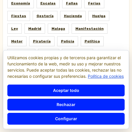
Economía
Escalas
Fallas
Ferias
Fiestas
Gestoría
Hacienda
Huelga
Ley
Madrid
Malaga
Manifestación
Motor
Piratería
Policia
Política
Protestas
Puerto
Reglamento
Utilizamos cookies propias y de terceros para garantizar el
funcionamiento de la web, medir su uso y mejorar nuestros
Regulación
Resolución
Sociedad
servicios. Puede aceptar todas las cookies, rechazar las no
necesarias o configurar sus preferencias.
Política de cookies
Sucesos
Tarifas
Taxi
Tecnologia
Aceptar todo
Tribunales
Tráfico
TTIP
Uber
Rechazar
Uberización
Valencia
VTC
Configurar