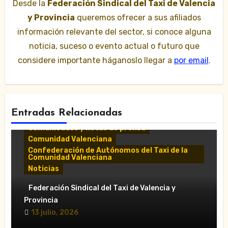
Desde la
Federación Sindical del Taxi de Valencia
y Provincia
queremos ofrecer a sus afiliados
información relevante del sector, si conoce alguna
noticia, suceso o evento actual o futuro que
considere importante háganoslo llegar a
por email
.
Entradas Relacionadas
Comunicados y notas de prensa
Comunidad Valenciana
Confederación de Autónomos del Taxi de la
Comunidad Valenciana
Noticias
«El taxi de Alicante muestra su
Federación Sindical del Taxi de Valencia y
desánimo tras una reunión “infructuosa”
Provincia
con la Conselleria por el Decreto Ley
13 julio, 2026
5/2026»