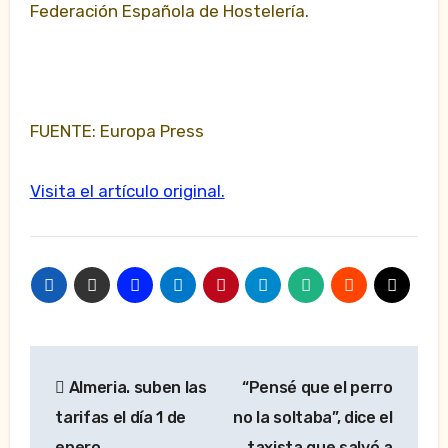
Federación Española de Hostelería.
FUENTE: Europa Press
Visita el artículo original.
Navegación
Almeria. suben las
“Pensé que el perro
de
tarifas el día 1 de
no la soltaba”, dice el
entradas
enero
taxista que salvó a