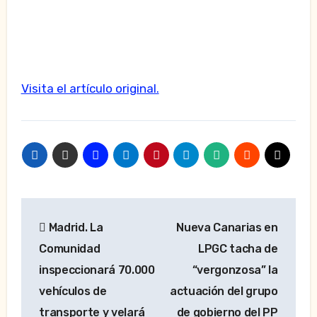
Visita el artículo original.
Navegación
Madrid. La
Nueva Canarias en
de
Comunidad
LPGC tacha de
entradas
inspeccionará 70.000
“vergonzosa” la
vehículos de
actuación del grupo
transporte y velará
de gobierno del PP