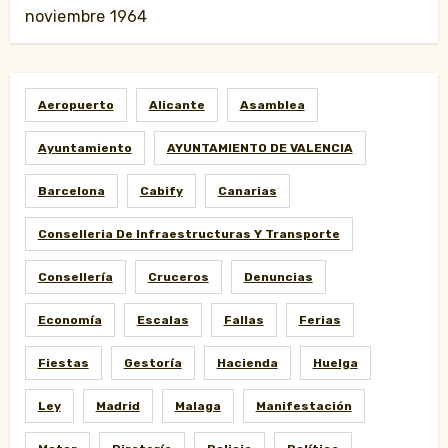
noviembre 1964
Aeropuerto
Alicante
Asamblea
Ayuntamiento
AYUNTAMIENTO DE VALENCIA
Barcelona
Cabify
Canarias
Conselleria De Infraestructuras Y Transporte
Consellería
Cruceros
Denuncias
Economía
Escalas
Fallas
Ferias
Fiestas
Gestoría
Hacienda
Huelga
Ley
Madrid
Malaga
Manifestación