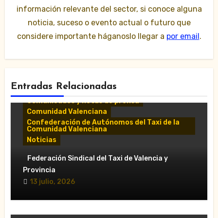
información relevante del sector, si conoce alguna
noticia, suceso o evento actual o futuro que
considere importante háganoslo llegar a
por email
.
Entradas Relacionadas
Comunicados y notas de prensa
Comunidad Valenciana
Confederación de Autónomos del Taxi de la
Comunidad Valenciana
Noticias
«El taxi de Alicante muestra su
Federación Sindical del Taxi de Valencia y
desánimo tras una reunión “infructuosa”
Provincia
con la Conselleria por el Decreto Ley
13 julio, 2026
5/2026»