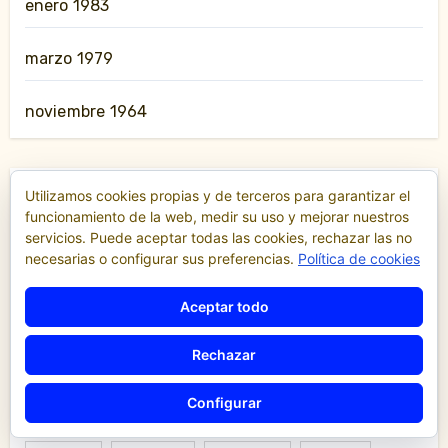
enero 1983
marzo 1979
noviembre 1964
Utilizamos cookies propias y de terceros para garantizar el
Aeropuerto
Alicante
Asamblea
funcionamiento de la web, medir su uso y mejorar nuestros
servicios. Puede aceptar todas las cookies, rechazar las no
Ayuntamiento
AYUNTAMIENTO DE VALENCIA
necesarias o configurar sus preferencias.
Política de cookies
Barcelona
Cabify
Canarias
Aceptar todo
Conselleria De Infraestructuras Y Transporte
Rechazar
Consellería
Cruceros
Denuncias
Configurar
Economía
Escalas
Fallas
Ferias