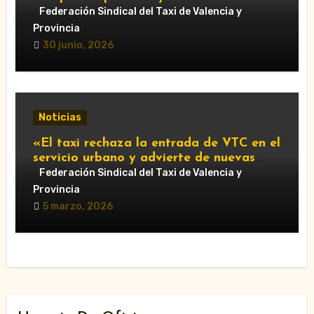
València que respalde al sector y
Federación Sindical del Taxi de Valencia y
reclame cambios en la regulación de las
Provincia
VTC.”
30 junio, 2026
Noticias
«El taxi rechaza la entrada de VTC en el
servicio urbano y advierte de nuevas
movilizaciones»
Federación Sindical del Taxi de Valencia y
Provincia
5 marzo, 2026