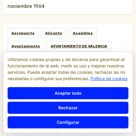
noviembre 1964
Aeropuerto
Alicante
Asamblea
Ayuntamiento
AYUNTAMIENTO DE VALENCIA
Utilizamos cookies propias y de terceros para garantizar el
Barcelona
Cabify
Canarias
funcionamiento de la web, medir su uso y mejorar nuestros
servicios. Puede aceptar todas las cookies, rechazar las no
Conselleria De Infraestructuras Y Transporte
necesarias o configurar sus preferencias.
Política de cookies
Consellería
Cruceros
Denuncias
Aceptar todo
Economía
Escalas
Fallas
Ferias
Rechazar
Fiestas
Gestoría
Hacienda
Huelga
Configurar
Ley
Madrid
Malaga
Manifestación