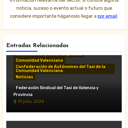
información relevante del sector, si conoce alguna
noticia, suceso o evento actual o futuro que
considere importante háganoslo llegar a
por email
.
Entradas Relacionadas
Comunicados y notas de prensa
Comunidad Valenciana
Confederación de Autónomos del Taxi de la
Comunidad Valenciana
Noticias
«El taxi de Alicante muestra su
Federación Sindical del Taxi de Valencia y
desánimo tras una reunión “infructuosa”
Provincia
con la Conselleria por el Decreto Ley
13 julio, 2026
5/2026»