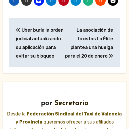
Navegación
Uber burla la orden
La asociación de
de
judicial actualizando
taxistas La Élite
entradas
su aplicación para
plantea una huelga
evitar su bloqueo
para el 20 de enero
por
Secretario
Desde la
Federación Sindical del Taxi de Valencia
y Provincia
queremos ofrecer a sus afiliados