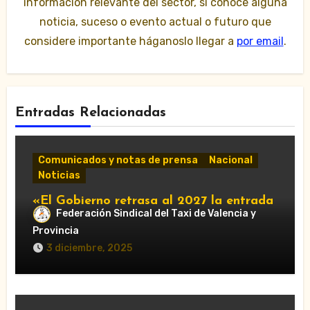
información relevante del sector, si conoce alguna
noticia, suceso o evento actual o futuro que
considere importante háganoslo llegar a
por email
.
Entradas Relacionadas
Comunicados y notas de prensa
Nacional
Noticias
«El Gobierno retrasa al 2027 la entrada
Federación Sindical del Taxi de Valencia y
en vigor de ‘Verifactu’, la nueva
normativa de facturación electrónica»
Provincia
3 diciembre, 2025