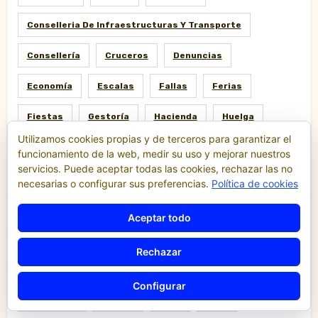
Conselleria De Infraestructuras Y Transporte
Consellería
Cruceros
Denuncias
Economía
Escalas
Fallas
Ferias
Fiestas
Gestoría
Hacienda
Huelga
Utilizamos cookies propias y de terceros para garantizar el
Ley
Madrid
Malaga
Manifestación
funcionamiento de la web, medir su uso y mejorar nuestros
servicios. Puede aceptar todas las cookies, rechazar las no
Motor
Piratería
Policia
Política
necesarias o configurar sus preferencias.
Política de cookies
Protestas
Puerto
Reglamento
Aceptar todo
Regulación
Resolución
Sociedad
Rechazar
Sucesos
Tarifas
Taxi
Tecnologia
Configurar
Tribunales
Tráfico
TTIP
Uber