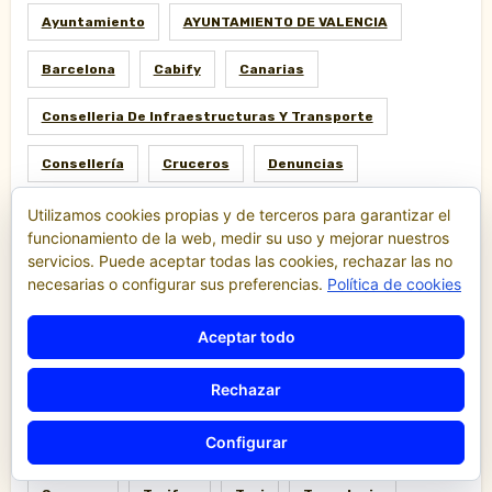
Ayuntamiento
AYUNTAMIENTO DE VALENCIA
Barcelona
Cabify
Canarias
Conselleria De Infraestructuras Y Transporte
Consellería
Cruceros
Denuncias
Economía
Escalas
Fallas
Ferias
Utilizamos cookies propias y de terceros para garantizar el
funcionamiento de la web, medir su uso y mejorar nuestros
Fiestas
Gestoría
Hacienda
Huelga
servicios. Puede aceptar todas las cookies, rechazar las no
necesarias o configurar sus preferencias.
Política de cookies
Ley
Madrid
Malaga
Manifestación
Aceptar todo
Motor
Piratería
Policia
Política
Rechazar
Protestas
Puerto
Reglamento
Configurar
Regulación
Resolución
Sociedad