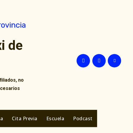
i de
iliados, no
ecesarios
ia
Cita Previa
Escuela
Podcast