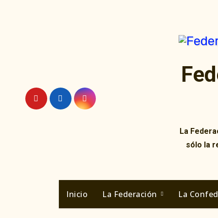
Ir
al
contenido
Fed
La Federac
sólo la 
Inicio
La Federación
La Confe