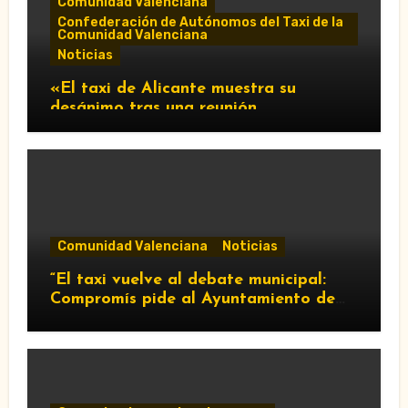
Comunidad Valenciana
Confederación de Autónomos del Taxi de la
Comunidad Valenciana
Noticias
«El taxi de Alicante muestra su
desánimo tras una reunión
“infructuosa” con la Conselleria por el
Decreto Ley 5/2026»
Comunidad Valenciana
Noticias
“El taxi vuelve al debate municipal:
Compromís pide al Ayuntamiento de
València que respalde al sector y
reclame cambios en la regulación de
las VTC.”