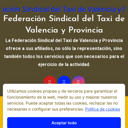
Federación Sindical del Taxi de
Valencia y Provincia
La Federación Sindical del Taxi de Valencia y Provincia
ofrece a sus afiliados, no sólo la representación, sino
también todos los servicios que son necesarios para el
ejercicio de la actividad.
Utilizamos cookies propias y de terceros para garantizar el
funcionamiento de la web, medir su uso y mejorar nuestros
servicios. Puede aceptar todas las cookies, rechazar las no
Copyright © All rights reserved
|
Blogus
por
Themeansar
.
necesarias o configurar sus preferencias.
Política de cookies
Cita Previa
Contacto
Enlaces
Aviso legal
Noticias
Aceptar todo
Comunicados y notas de prensa