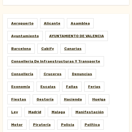
Aeropuerto
Alicante
Asamblea
Ayuntamiento
AYUNTAMIENTO DE VALENCIA
Barcelona
Cabify
Canarias
Conselleria De Infraestructuras Y Transporte
Consellería
Cruceros
Denuncias
Economía
Escalas
Fallas
Ferias
Fiestas
Gestoría
Hacienda
Huelga
Ley
Madrid
Malaga
Manifestación
Motor
Piratería
Policia
Política