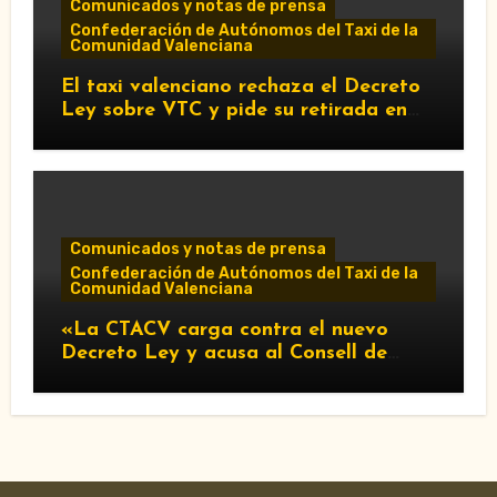
Comunicados y notas de prensa
Confederación de Autónomos del Taxi de la
Comunidad Valenciana
El taxi valenciano rechaza el Decreto
Ley sobre VTC y pide su retirada en
Les Corts
Comunicados y notas de prensa
Confederación de Autónomos del Taxi de la
Comunidad Valenciana
«La CTACV carga contra el nuevo
Decreto Ley y acusa al Consell de
favorecer a las VTC»