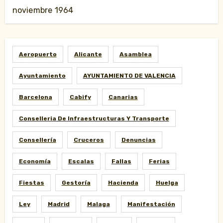
noviembre 1964
Aeropuerto
Alicante
Asamblea
Ayuntamiento
AYUNTAMIENTO DE VALENCIA
Barcelona
Cabify
Canarias
Conselleria De Infraestructuras Y Transporte
Consellería
Cruceros
Denuncias
Economía
Escalas
Fallas
Ferias
Fiestas
Gestoría
Hacienda
Huelga
Ley
Madrid
Malaga
Manifestación