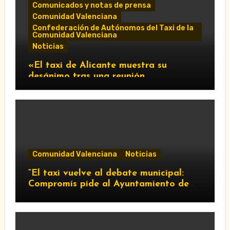
Comunicados y notas de prensa
Comunidad Valenciana
Confederación de Autónomos del Taxi de la
Comunidad Valenciana
Noticias
«El taxi de Alicante muestra su
desánimo tras una reunión
“infructuosa” con la Conselleria por el
Decreto Ley 5/2026»
Comunidad Valenciana
Noticias
“El taxi vuelve al debate municipal:
Compromís pide al Ayuntamiento de
València que respalde al sector y
reclame cambios en la regulación de
las VTC.”