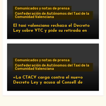
Comunicados y notas de prensa
Confederación de Autónomos del Taxi de la
Comunidad Valenciana
El taxi valenciano rechaza el Decreto
Ley sobre VTC y pide su retirada en
Les Corts
Comunicados y notas de prensa
Confederación de Autónomos del Taxi de la
Comunidad Valenciana
«La CTACV carga contra el nuevo
Decreto Ley y acusa al Consell de
favorecer a las VTC»