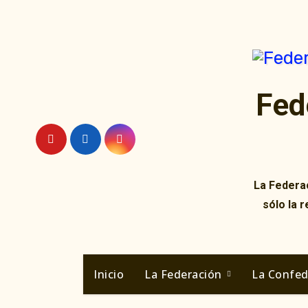
Ir
al
contenido
Fed
La Federac
sólo la 
Inicio
La Federación
La Confe