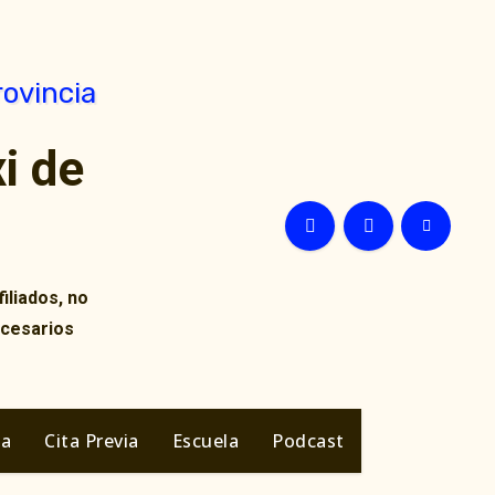
i de
iliados, no
ecesarios
ia
Cita Previa
Escuela
Podcast