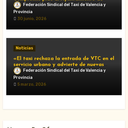
València que respalde al sector y
Federación Sindical del Taxi de Valencia y
reclame cambios en la regulación de las
Provincia
VTC.”
30 junio, 2026
Noticias
«El taxi rechaza la entrada de VTC en el
servicio urbano y advierte de nuevas
movilizaciones»
Federación Sindical del Taxi de Valencia y
Provincia
5 marzo, 2026