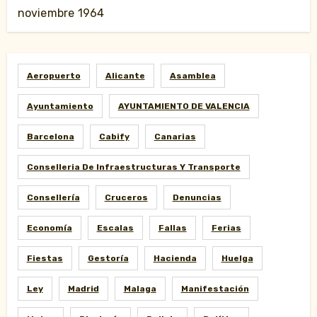
noviembre 1964
Aeropuerto
Alicante
Asamblea
Ayuntamiento
AYUNTAMIENTO DE VALENCIA
Barcelona
Cabify
Canarias
Conselleria De Infraestructuras Y Transporte
Consellería
Cruceros
Denuncias
Economía
Escalas
Fallas
Ferias
Fiestas
Gestoría
Hacienda
Huelga
Ley
Madrid
Malaga
Manifestación