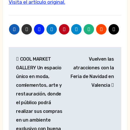
Visita el artículo original.
Navegación
COOL MARKET
Vuelven las
de
GALLERY Un espacio
atracciones con la
entradas
único en moda,
Feria de Navidad en
comlementos, arte y
Valencia
restauración, donde
el público podrá
realizar sus compras
en un ambiente
exclusivo con buena