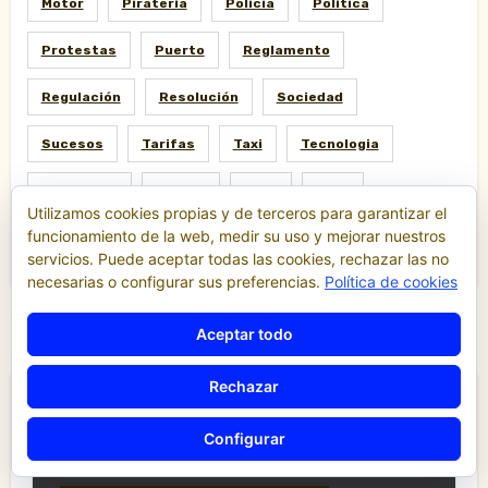
Motor
Piratería
Policia
Política
Protestas
Puerto
Reglamento
Regulación
Resolución
Sociedad
Sucesos
Tarifas
Taxi
Tecnologia
Tribunales
Tráfico
TTIP
Uber
Utilizamos cookies propias y de terceros para garantizar el
funcionamiento de la web, medir su uso y mejorar nuestros
Uberización
Valencia
VTC
servicios. Puede aceptar todas las cookies, rechazar las no
necesarias o configurar sus preferencias.
Política de cookies
Aceptar todo
Rechazar
Destacados
Configurar