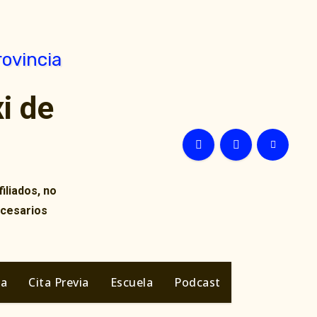
i de
iliados, no
ecesarios
ia
Cita Previa
Escuela
Podcast