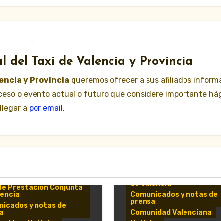
l del Taxi de Valencia y Provincia
lencia y Provincia
queremos ofrecer a sus afiliados inform
suceso o evento actual o futuro que considere importante há
llegar a
por email
.
Área de Prestación Conj
de Valencia
de Prestación Conjunta
lencia
Comunicados y notas de
prensa
icados y notas de
a
Comunidad Valenciana