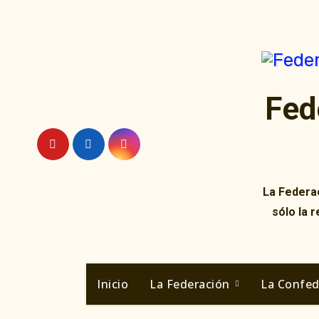
Ir
al
contenido
Fed
La Federac
sólo la 
Inicio
La Federación
La Confe