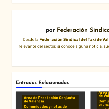
por
Federación Sindica
Desde la
Federación Sindical del Taxi de Va
relevante del sector, si conoce alguna noticia, 
Entradas Relacionadas
Área 
de Va
Área de Prestación Conjunta
de Valencia
Comun
prens
Comunicados y notas de