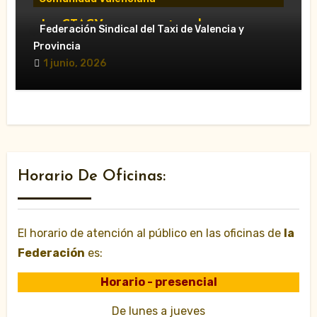
«La CTACV carga contra el nuevo
Federación Sindical del Taxi de Valencia y
Decreto Ley y acusa al Consell de
Provincia
favorecer a las VTC»
1 junio, 2026
Horario De Oficinas:
El horario de atención al público en las oficinas de
la
Federación
es:
Horario - presencial
De lunes a jueves