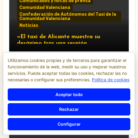
Comunicados y notas de prensa
Comunidad Valenciana
Confederación de Autónomos del Taxi de la
Comunidad Valenciana
Noticias
«El taxi de Alicante muestra su
desánimo tras una reunión
“infructuosa” con la Conselleria por el
Decreto Ley 5/2026»
Utilizamos cookies propias y de terceros para garantizar el
funcionamiento de la web, medir su uso y mejorar nuestros
servicios. Puede aceptar todas las cookies, rechazar las no
necesarias o configurar sus preferencias.
Política de cookies
Comunidad Valenciana
Noticias
Aceptar todo
“El taxi vuelve al debate municipal:
Compromís pide al Ayuntamiento de
Rechazar
València que respalde al sector y
reclame cambios en la regulación de
Configurar
las VTC.”