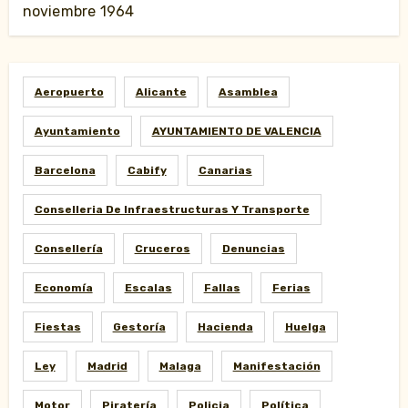
noviembre 1964
Aeropuerto
Alicante
Asamblea
Ayuntamiento
AYUNTAMIENTO DE VALENCIA
Barcelona
Cabify
Canarias
Conselleria De Infraestructuras Y Transporte
Consellería
Cruceros
Denuncias
Economía
Escalas
Fallas
Ferias
Fiestas
Gestoría
Hacienda
Huelga
Ley
Madrid
Malaga
Manifestación
Motor
Piratería
Policia
Política