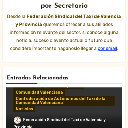
por
Secretario
Desde la
Federación Sindical del Taxi de Valencia
y Provincia
queremos ofrecer a sus afiliados
información relevante del sector, si conoce alguna
noticia, suceso o evento actual o futuro que
considere importante háganoslo llegar a
por email
.
Entradas Relacionadas
Comunicados y notas de prensa
Comunidad Valenciana
Confederación de Autónomos del Taxi de la
Comunidad Valenciana
Noticias
«El taxi de Alicante muestra su
Federación Sindical del Taxi de Valencia y
desánimo tras una reunión “infructuosa”
Provincia