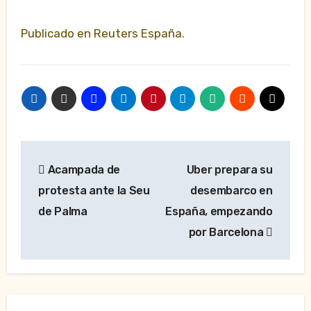
Publicado en Reuters España.
Navegación
Acampada de
Uber prepara su
de
protesta ante la Seu
desembarco en
entradas
de Palma
España, empezando
por Barcelona