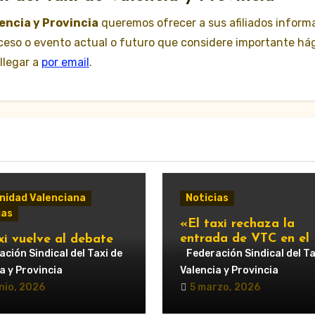
lencia y Provincia
queremos ofrecer a sus afiliados inform
suceso o evento actual o futuro que considere importante há
llegar a
por email
.
idad Valenciana
Noticias
ias
«El taxi rechaza la
entrada de VTC en el
xi vuelve al debate
servicio urbano y advi
ipal: Compromís pide
ción Sindical del Taxi de
Federación Sindical del Ta
de nuevas movilizacio
untamiento de
a y Provincia
Valencia y Provincia
cia que respalde al
nio, 2026
5 marzo, 2026
r y reclame cambios
regulación de las