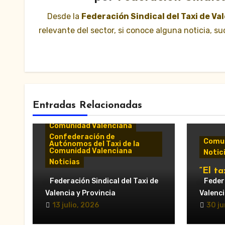
Desde la
Federación Sindical del Taxi de Va
relevante del sector, si conoce alguna noticia, 
Entradas Relacionadas
Comunicados y notas de
prensa
Comunidad Valenciana
Confederación de
Comun
Autónomos del Taxi de la
Comunidad Valenciana
Notic
Noticias
“El ta
«El taxi de Alicante
Federación Sindical del Taxi de
munic
Federa
muestra su desánimo tras
al Ay
Valencia y Provincia
Valenci
una reunión “infructuosa”
Valèn
13 julio, 2026
30 ju
con la Conselleria por el
secto
Decreto Ley 5/2026»
en la 