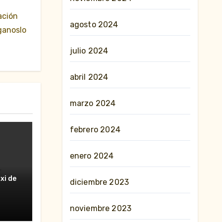
ación
agosto 2024
ganoslo
julio 2024
abril 2024
marzo 2024
febrero 2024
enero 2024
erte
xi de
diciembre 2023
nes»
noviembre 2023