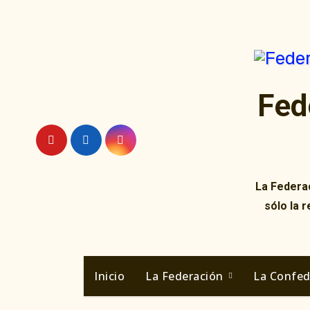
Ir
al
contenido
Fed
La Federac
sólo la 
Inicio
La Federación
La Confe