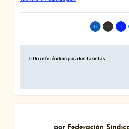
Navegación
Un referéndum para los taxistas
de
entradas
por
Federación Sindica