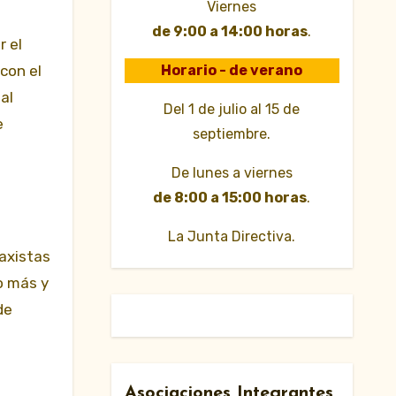
Viernes
de 9:00 a 14:00 horas
.
r el
Horario - de verano
con el
al
Del 1 de julio al 15 de
e
septiembre.
De lunes a viernes
de 8:00 a 15:00 horas
.
La Junta Directiva.
axistas
o más y
de
Asociaciones Integrantes