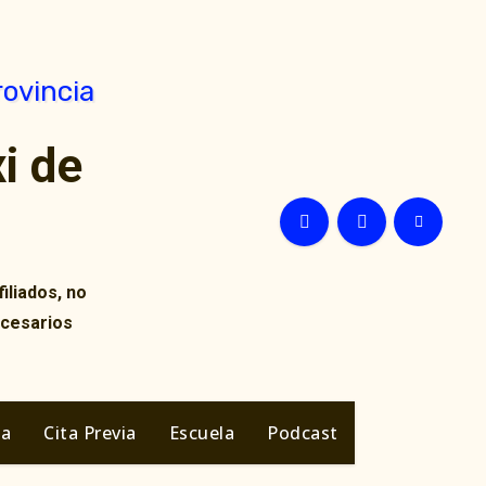
i de
iliados, no
ecesarios
ia
Cita Previa
Escuela
Podcast