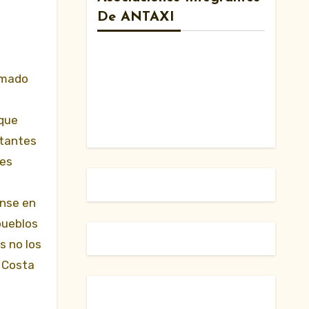
De ANTAXI
irmado
e
 que
ntantes
nes
ense en
pueblos
s no los
a Costa