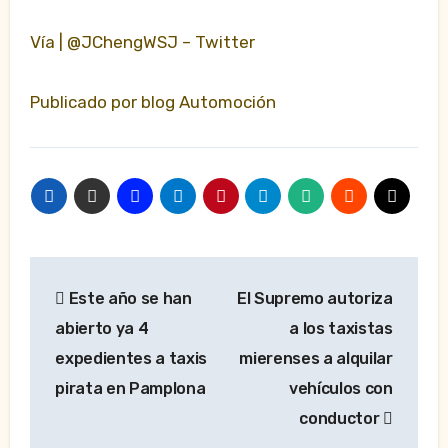
Vía | @JChengWSJ – Twitter
Publicado por blog Automoción
Navegación
Este año se han
El Supremo autoriza
de
abierto ya 4
a los taxistas
entradas
expedientes a taxis
mierenses a alquilar
pirata en Pamplona
vehículos con
conductor