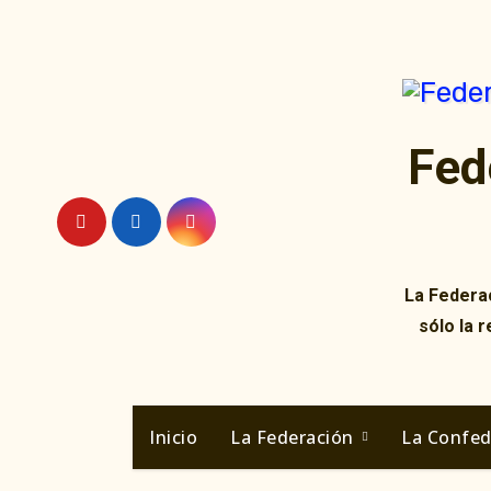
Ir
al
contenido
Fed
La Federac
sólo la 
Inicio
La Federación
La Confe