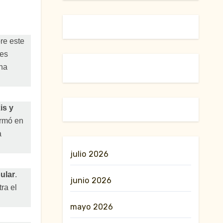
re este
 es
na
is y
irmó en
a
julio 2026
ular
.
junio 2026
ra el
mayo 2026