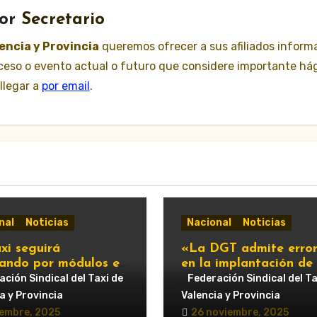
or
Secretario
lencia y Provincia
queremos ofrecer a sus afiliados inform
suceso o evento actual o futuro que considere importante há
llegar a
por email
.
nal
Noticias
Nacional
Noticias
xi seguirá
«La DGT admite error
tando por módulos en
en la implantación de 
»
balizas V-16, que será
ción Sindical del Taxi de
Federación Sindical del Ta
obligatorias en 2026
a y Provincia
Valencia y Provincia
iembre, 2025
26 noviembre, 2025