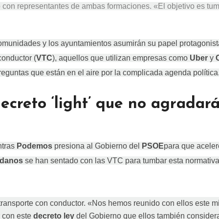
o con representantes de ambas formaciones. «El objetivo es tum
 comunidades y los ayuntamientos asumirán su papel protagonist
conductor (
VTC
), aquellos que utilizan empresas como
Uber
y
guntas que están en el aire por la complicada agenda política
creto ‘light’ que no agradará
tras
Podemos
presiona al Gobierno del
PSOE
para que aceler
adanos
se han sentado con las VTC para tumbar esta normativa
 transporte con conductor. «Nos hemos reunido con ellos este 
 con este
decreto ley
del Gobierno que ellos también consider