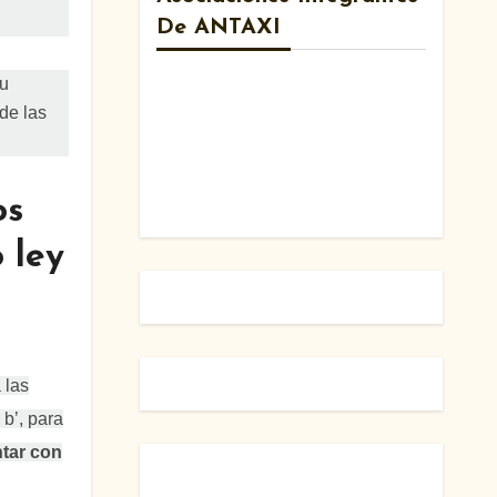
De ANTAXI
su
de las
os
 ley
 las
 b’, para
ntar con