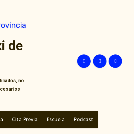
i de
iliados, no
ecesarios
ia
Cita Previa
Escuela
Podcast