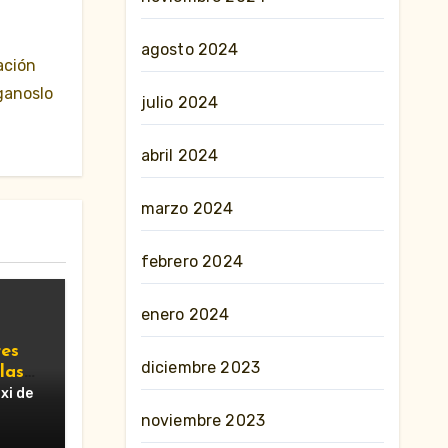
agosto 2024
ación
ganoslo
julio 2024
abril 2024
marzo 2024
febrero 2024
enero 2024
es
diciembre 2023
las
n
xi de
»
noviembre 2023