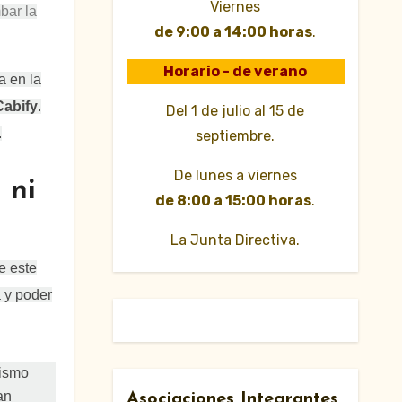
Viernes
bar la
de 9:00 a 14:00 horas
.
Horario - de verano
a en la
Cabify
.
Del 1 de julio al 15 de
.
septiembre.
De lunes a viernes
 ni
de 8:00 a 15:00 horas
.
La Junta Directiva.
e este
 y poder
mismo
an
Asociaciones Integrantes