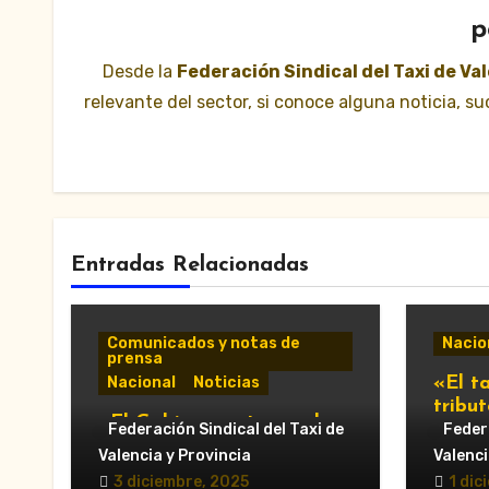
p
Desde la
Federación Sindical del Taxi de Va
relevante del sector, si conoce alguna noticia, 
Entradas Relacionadas
Comunicados y notas de
Nacio
prensa
Nacional
Noticias
«El ta
tribu
«El Gobierno retrasa al
2026
Federación Sindical del Taxi de
Federa
2027 la entrada en vigor
Valencia y Provincia
Valenci
de ‘Verifactu’, la nueva
3 diciembre, 2025
1 dic