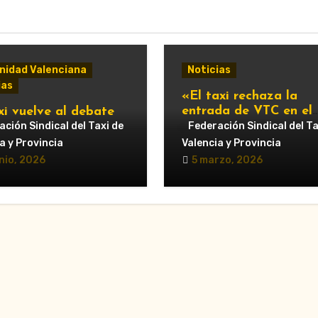
idad Valenciana
Noticias
ias
«El taxi rechaza la
entrada de VTC en el
xi vuelve al debate
servicio urbano y advi
ipal: Compromís pide
ción Sindical del Taxi de
Federación Sindical del Ta
de nuevas movilizacio
untamiento de
a y Provincia
Valencia y Provincia
cia que respalde al
nio, 2026
5 marzo, 2026
r y reclame cambios
regulación de las