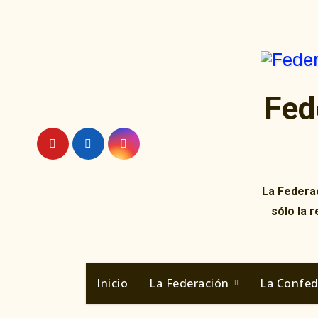
Ir
al
contenido
Fed
La Federac
sólo la 
Inicio
La Federación
La Confe