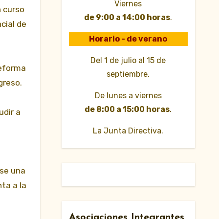
Viernes
n curso
de 9:00 a 14:00 horas
.
cial de
Horario - de verano
Del 1 de julio al 15 de
reforma
septiembre.
greso.
De lunes a viernes
de 8:00 a 15:00 horas
.
udir a
La Junta Directiva.
ase una
nta a la
Asociaciones Integrantes