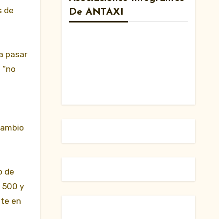
s de
De ANTAXI
na pasar
e “no
rcambio
o de
a 500 y
nte en