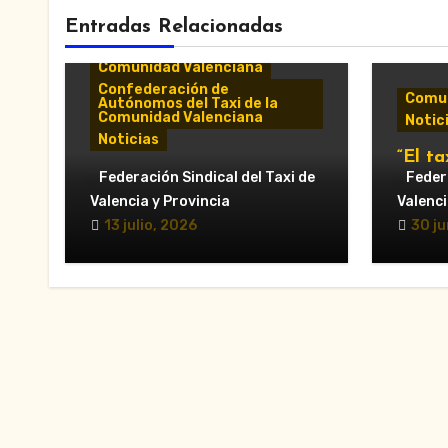
Entradas Relacionadas
Comunicados y notas de
prensa
Comunidad Valenciana
Confederación de
Comun
Autónomos del Taxi de la
Comunidad Valenciana
Notic
Noticias
“El ta
«El taxi de Alicante
Federación Sindical del Taxi de
munic
Federa
muestra su desánimo tras
al Ay
Valencia y Provincia
Valenci
una reunión “infructuosa”
Valèn
13 julio, 2026
30 ju
con la Conselleria por el
secto
Decreto Ley 5/2026»
en la 
VTC.”