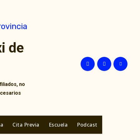
i de
iliados, no
ecesarios
ia
Cita Previa
Escuela
Podcast