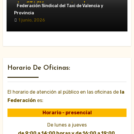
«La CTACV carga contra el nuevo
Federación Sindical del Taxi de Valencia y
Decreto Ley y acusa al Consell de
Provincia
favorecer a las VTC»
1 junio, 2026
Horario De Oficinas:
El horario de atención al público en las oficinas de
la
Federación
es:
Horario - presencial
De lunes a jueves
de 9:00 a 14:00 horas y de 16:00 a 19:00
.