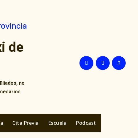
i de
iliados, no
ecesarios
ia
Cita Previa
Escuela
Podcast