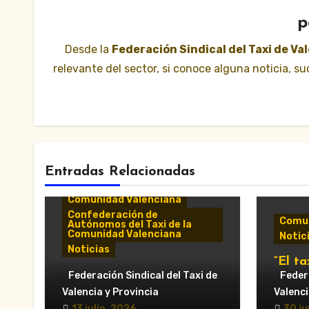
p
Desde la
Federación Sindical del Taxi de Va
relevante del sector, si conoce alguna noticia, 
Entradas Relacionadas
Comunicados y notas de
prensa
Comunidad Valenciana
Confederación de
Comun
Autónomos del Taxi de la
Comunidad Valenciana
Notic
Noticias
“El ta
«El taxi de Alicante
Federación Sindical del Taxi de
munic
Federa
muestra su desánimo tras
al Ay
Valencia y Provincia
Valenci
una reunión “infructuosa”
Valèn
13 julio, 2026
30 ju