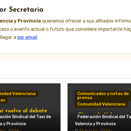
or
Secretario
lencia y Provincia
queremos ofrecer a sus afiliados inform
suceso o evento actual o futuro que considere importante há
llegar a
por email
.
idad Valenciana
Comunicados y notas de
prensa
ias
Comunidad Valenciana
xi vuelve al debate
«El taxi de Valencia
ipal: Compromís pide
ción Sindical del Taxi de
Federación Sindical del Ta
convoca huelga “japo
untamiento de
a y Provincia
Valencia y Provincia
los días 14 y 18 de ma
cia que respalde al
nio, 2026
12 marzo, 2026