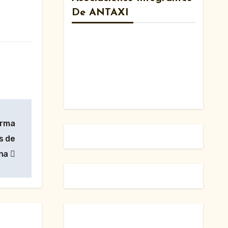
De ANTAXI
orma
s de
ona