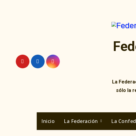
Ir
al
contenido
Fed
La Federac
sólo la 
Inicio
La Federación
La Confe