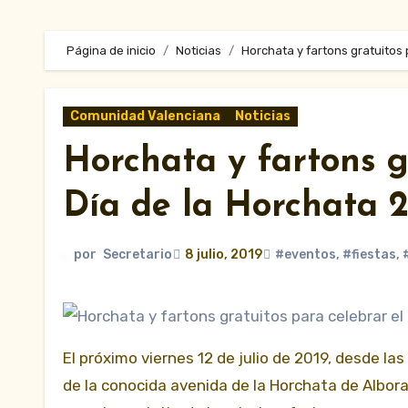
Página de inicio
Noticias
Horchata y fartons gratuitos 
Comunidad Valenciana
Noticias
Horchata y fartons g
Día de la Horchata 
por
Secretario
8 julio, 2019
#eventos
,
#fiestas
,
El próximo viernes 12 de julio de 2019, desde las 12.00 horas y hasta las 13:30 horas mas o menos, a la entrada
de la conocida avenida de la Horchata de Albor