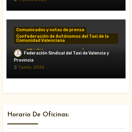
Comunicados y notas de prensa
Confederación de Autónomos del Taxi de la
Comunidad Valenciana
«La CTACV carga contra el nuevo
Federación Sindical del Taxi de Valencia y
Decreto Ley y acusa al Consell de
Provincia
favorecer a las VTC»
1 junio, 2026
Horario De Oficinas: