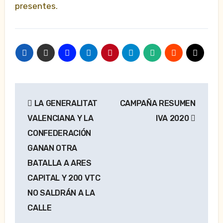
presentes.
Navegación
LA GENERALITAT
CAMPAÑA RESUMEN
de
VALENCIANA Y LA
IVA 2020
entradas
CONFEDERACIÓN
GANAN OTRA
BATALLA A ARES
CAPITAL Y 200 VTC
NO SALDRÁN A LA
CALLE