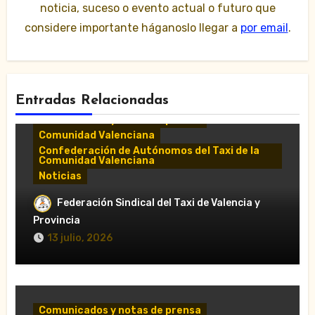
noticia, suceso o evento actual o futuro que
considere importante háganoslo llegar a
por email
.
Entradas Relacionadas
Comunicados y notas de prensa
Comunidad Valenciana
Confederación de Autónomos del Taxi de la
Comunidad Valenciana
Noticias
«El taxi de Alicante muestra su
Federación Sindical del Taxi de Valencia y
desánimo tras una reunión “infructuosa”
Provincia
con la Conselleria por el Decreto Ley
13 julio, 2026
5/2026»
Comunicados y notas de prensa