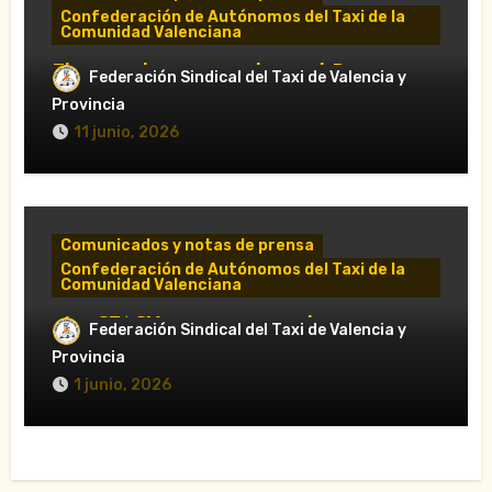
Confederación de Autónomos del Taxi de la
Comunidad Valenciana
El taxi valenciano rechaza el Decreto
Federación Sindical del Taxi de Valencia y
Ley sobre VTC y pide su retirada en Les
Provincia
Corts
11 junio, 2026
Comunicados y notas de prensa
Confederación de Autónomos del Taxi de la
Comunidad Valenciana
«La CTACV carga contra el nuevo
Federación Sindical del Taxi de Valencia y
Decreto Ley y acusa al Consell de
Provincia
favorecer a las VTC»
1 junio, 2026